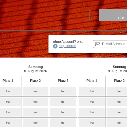
-:
... das
ohne Account? erst
E-Mail Adresse
registrieren
Samstag
Sonntag
8. August 2026
9. August 2
Platz 1
Platz 2
Platz 3
Platz 1
Platz 2
frei
frei
frei
frei
frei
frei
frei
frei
frei
frei
frei
frei
frei
frei
frei
frei
frei
frei
frei
frei