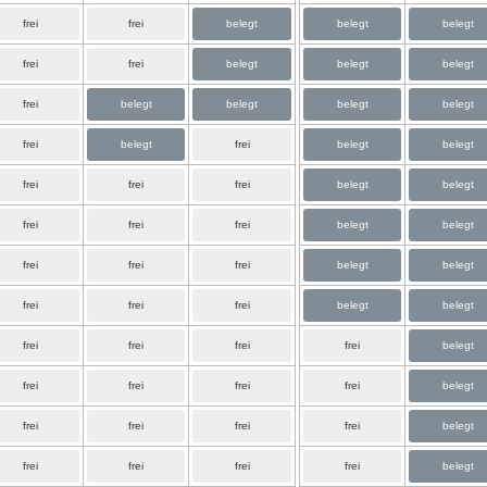
frei
frei
belegt
belegt
belegt
frei
frei
belegt
belegt
belegt
frei
belegt
belegt
belegt
belegt
frei
belegt
frei
belegt
belegt
frei
frei
frei
belegt
belegt
frei
frei
frei
belegt
belegt
frei
frei
frei
belegt
belegt
frei
frei
frei
belegt
belegt
frei
frei
frei
frei
belegt
frei
frei
frei
frei
belegt
frei
frei
frei
frei
belegt
frei
frei
frei
frei
belegt