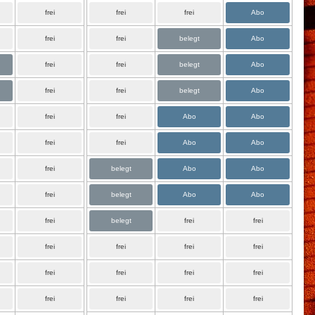
frei
frei
frei
Abo
frei
frei
belegt
Abo
frei
frei
belegt
Abo
frei
frei
belegt
Abo
frei
frei
Abo
Abo
frei
frei
Abo
Abo
frei
belegt
Abo
Abo
frei
belegt
Abo
Abo
frei
belegt
frei
frei
frei
frei
frei
frei
frei
frei
frei
frei
frei
frei
frei
frei