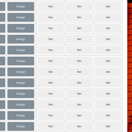
belegt
frei
frei
frei
belegt
frei
frei
frei
belegt
frei
frei
frei
belegt
frei
frei
frei
belegt
frei
frei
frei
belegt
frei
frei
frei
belegt
frei
frei
frei
belegt
frei
frei
frei
belegt
frei
frei
frei
belegt
frei
frei
frei
belegt
frei
frei
frei
belegt
frei
frei
frei