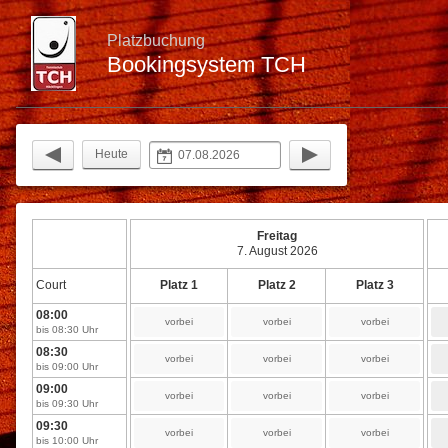
Platzbuchung
Bookingsystem TCH
Heute
Freitag
7. August 2026
Court
Platz 1
Platz 2
Platz 3
08:00
vorbei
vorbei
vorbei
bis 08:30 Uhr
08:30
vorbei
vorbei
vorbei
bis 09:00 Uhr
09:00
vorbei
vorbei
vorbei
bis 09:30 Uhr
09:30
vorbei
vorbei
vorbei
bis 10:00 Uhr