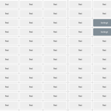
frei
frei
frei
frei
frei
frei
frei
frei
frei
frei
frei
frei
frei
frei
belegt
frei
frei
frei
frei
belegt
frei
frei
frei
frei
frei
frei
frei
frei
frei
frei
frei
frei
frei
frei
frei
frei
frei
frei
frei
frei
frei
frei
frei
frei
frei
frei
frei
frei
frei
frei
frei
frei
frei
frei
frei
frei
frei
frei
frei
frei