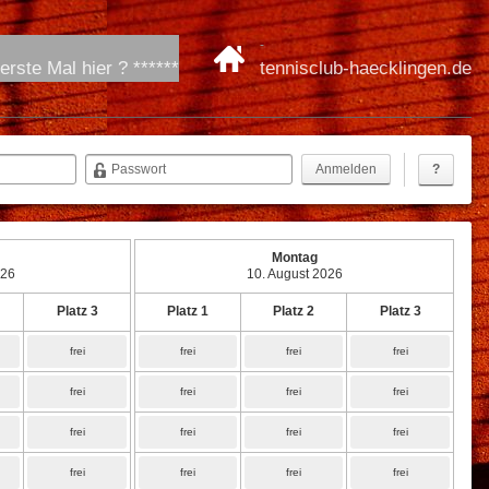
-
 erste Mal hier ? ******
tennisclub-haecklingen.de
Passwort
?
Montag
026
10. August 2026
Platz 3
Platz 1
Platz 2
Platz 3
frei
frei
frei
frei
frei
frei
frei
frei
frei
frei
frei
frei
frei
frei
frei
frei